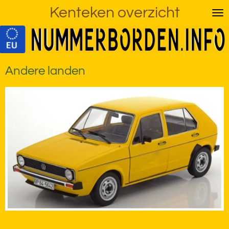
Kenteken overzicht
Ga
direct
naar
de
hoofdinhoud
Andere landen