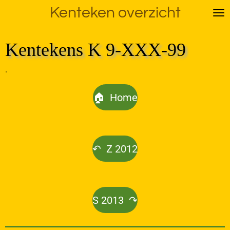
Kenteken overzicht
Ga
direct
naar
Kentekens K 9-XXX-99
de
hoofdinhoud
.
🏠 Home
↶ Z 2012
S 2013 ↷