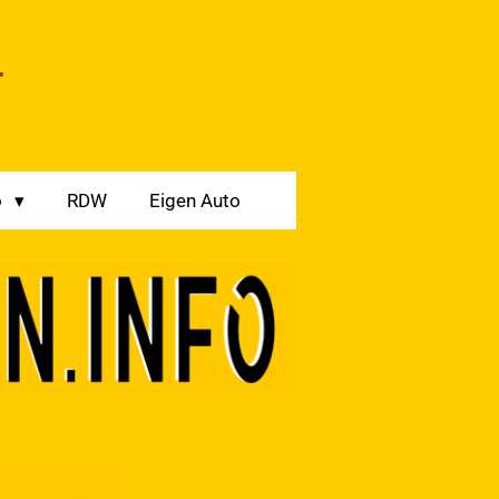
t
o
RDW
Eigen Auto