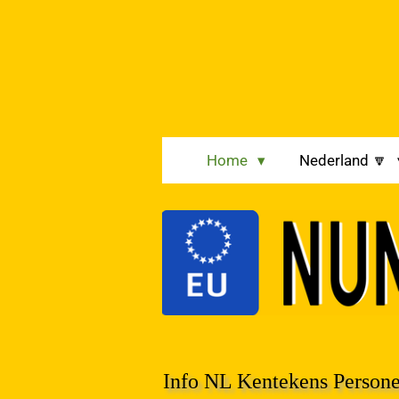
Ga
direct
naar
de
hoofdinhoud
Home
Nederland 🔽
Info NL Kentekens Persone