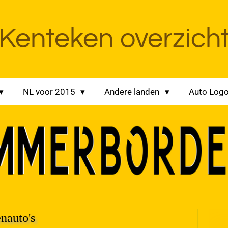
Kenteken overzich
NL voor 2015
Andere landen
Auto Log
nauto's