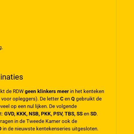
g.
inaties
uikt de RDW
geen klinkers meer
in het kenteken
 voor opleggers). De letter
C
en
Q
gebruikt de
eel op een nul lijken. De volgende
t:
GVD, KKK, NSB, PKK, PSV, TBS, SS
en
SD
.
n vragen in de Tweede Kamer ook de
D
in de nieuwste kentekenseries uitgesloten.