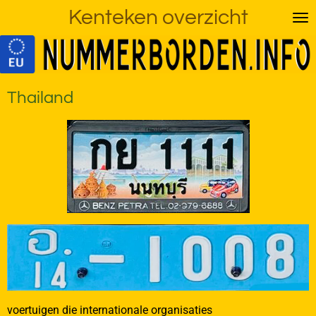
Kenteken overzicht
Ga
direct
naar
de
hoofdinhoud
Thailand
voertuigen die internationale organisaties